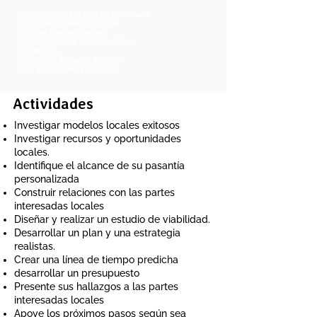
5 horas por día, 4 días en la semana
Construir el centro cultural
Cocinar, limpiar, classes
Coordinador de los Voluntarios
Dormitorio
Almuerzos (Lunes - Jueves)
WiFi & lavandería (pagada)
Actividades
Investigar modelos locales exitosos
Investigar recursos y oportunidades
locales.
Identifique el alcance de su pasantía
personalizada
Construir relaciones con las partes
interesadas locales
Diseñar y realizar un estudio de viabilidad.
Desarrollar un plan y una estrategia
realistas.
Crear una línea de tiempo predicha
desarrollar un presupuesto
Presente sus hallazgos a las partes
interesadas locales
Apoye los próximos pasos según sea