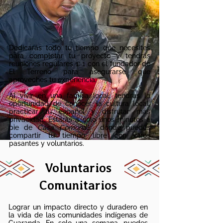
Dedicarás todo tu tiempo que necesites
para completar tu proyecto y tendrás
reuniones regulares 1: 1 con el fundador de
El Terreno para asegurarse que
aproveches tu experiencia.
Al vivir en una familia local, tendrás la
oportunidad de conocer la cultura local,
practicar tu español y disfrutar más
privacidad. Estarás a solo unos minutos a
pie de
Casa Comunal.
donde puedes
compartir tu tiempo libre con otros
pasantes y voluntarios.
Voluntarios
Comunitarios
Lograr un impacto directo y duradero en
la vida de las comunidades indígenas de