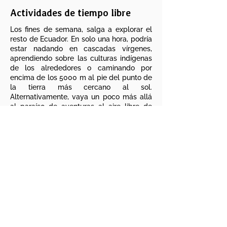
Actividades de tiempo libre
Los fines de semana, salga a explorar el
resto de Ecuador. En solo una hora, podría
estar nadando en cascadas vírgenes,
aprendiendo sobre las culturas indígenas
de los alrededores o caminando por
encima de los 5000 m al pie del punto de
la tierra más cercano al sol.
Alternativamente, vaya un poco más allá
al paraíso de aventuras al aire libre de
Baños o visite la hermosa arquitectura
colonial en la capital Quito, el primer sitio
del patrimonio mundial de la UNESCO.
Aprende más
5 horas por día, 4 días en la semana
Construir el centro cultural
Cocinar, limpiar, classes
Coordinador de los Voluntarios