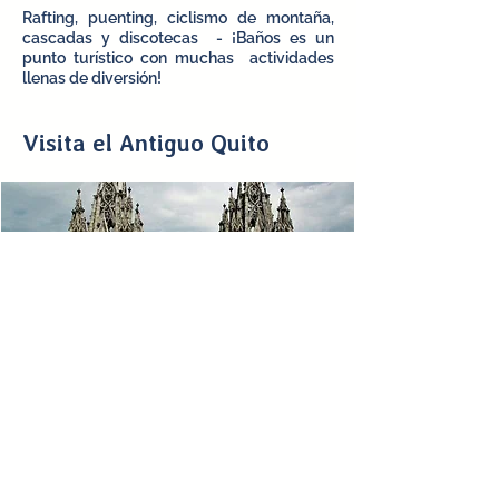
Rafting, puenting, ciclismo de montaña,
cascadas y discotecas - ¡Baños es un
punto turístico con muchas actividades
llenas de diversión!
Visita el Antiguo Quito
Visite el centro histórico de Quito con una
hermosa arquitectura y museos
fascinantes, luego disfrute de
un
canelazo
trago por la noche en la
segunda capital más alta del mundo.