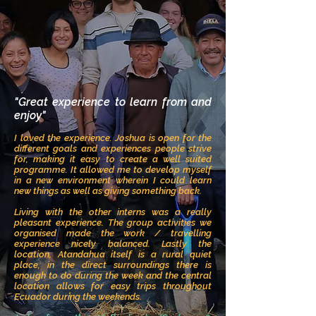
"Great experience to learn from and
enjoy
"
I loved the experience. Joshua is open for the
different goals and experiences people strive
for, making it easy to create a well suited
programme. It allowed me to develop myself
in a new environment wherein I could learn
new things as well as giving something back.
Living with the other interns was a really
pleasant experience. The group activities we
organised made the work / travelling
experience nicely balanced. Lastly the
location, Atandahua itself is a rural quiet
place, in the direct surroundings there is
enough to do during the week and the central
location allows for easy trips throughout
Ecuador during the weekends.