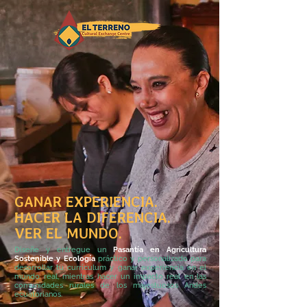
GANAR EXPERIENCIA.
HACER LA DIFERENCIA.
VER EL MUNDO.
Diseñe y entregue un
Pasantía en Agricultura
Sostenible y Ecología
práctico y personalizado
para
desarrollar tu currículum y ganar experiencia en el
mundo real, mientras hacer un impacto real en las
comunidades rurales de los majestuosos Andes
ecuatorianos.